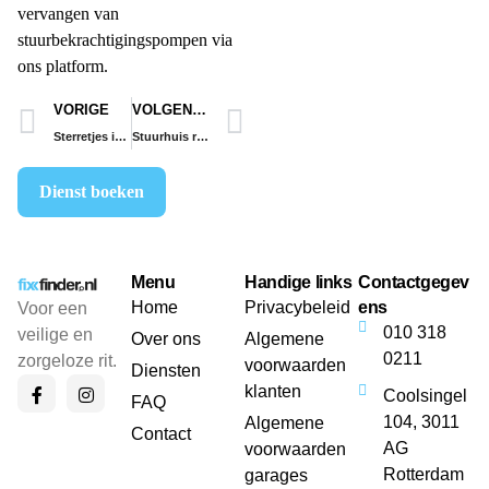
vervangen van
stuurbekrachtigingspompen via
ons platform.
VORIGE
VOLGENDE
Sterretjes in de voorruit repareren
Stuurhuis reviseren of vervangen
Dienst boeken
Menu
Handige links
Contactgegev
Home
Privacybeleid
ens
Voor een
010 318
veilige en
Over ons
Algemene
0211
zorgeloze rit.
voorwaarden
Diensten
klanten
Coolsingel
FAQ
104, 3011
Algemene
Contact
AG
voorwaarden
Rotterdam
garages