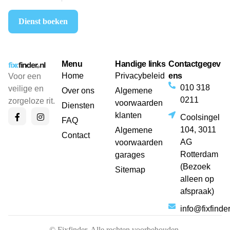
Dienst boeken
Menu
Handige links
Contactgegev
Home
Privacybeleid
ens
Voor een
010 318
veilige en
Over ons
Algemene
0211
zorgeloze rit.
voorwaarden
Diensten
klanten
Coolsingel
FAQ
104, 3011
Algemene
Contact
AG
voorwaarden
Rotterdam
garages
(Bezoek
Sitemap
alleen op
afspraak)
info@fixfinder
© Fixfinder. Alle rechten voorbehouden.