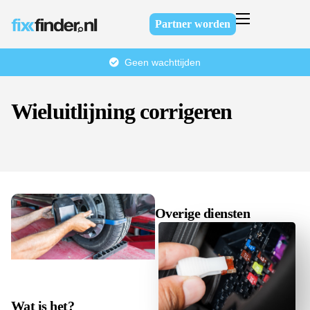
Partner worden
Home
Geen wachttijden
Over ons
Diensten
Wieluitlijning corrigeren
FAQ
Contact
Overige diensten
Wat is het?