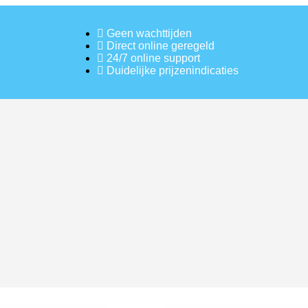
Geen wachttijden
Direct online geregeld
24/7 online support
Duidelijke prijzenindicaties