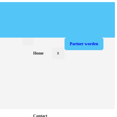
Partner worden
Home
X
Over ons
Diensten
FAQ
Contact