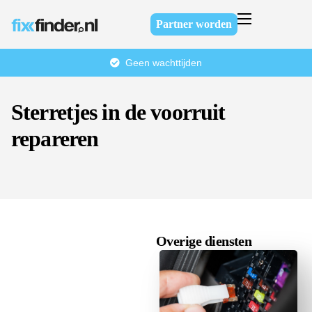
Partner worden
Home
Geen wachttijden
Over ons
Diensten
Sterretjes in de voorruit
FAQ
repareren
Contact
Overige diensten