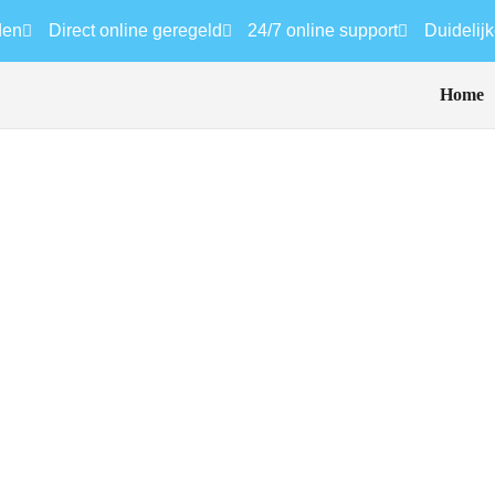
den
Direct online geregeld
24/7 online support
Duidelijk
Home