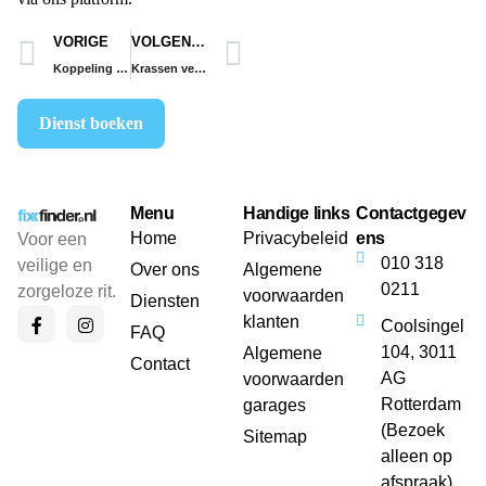
VORIGE
VOLGENDE
Koppeling vervangen
Krassen verwijderen
Dienst boeken
Menu
Handige links
Contactgegev
Home
Privacybeleid
ens
Voor een
010 318
veilige en
Over ons
Algemene
0211
zorgeloze rit.
voorwaarden
Diensten
klanten
Coolsingel
FAQ
104, 3011
Algemene
Contact
AG
voorwaarden
Rotterdam
garages
(Bezoek
Sitemap
alleen op
afspraak)