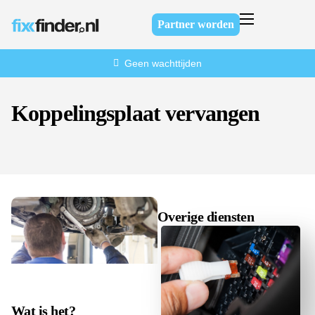
Partner worden
Home
Geen wachttijden
Over ons
Diensten
Koppelingsplaat vervangen
FAQ
Contact
Overige diensten
Wat is het?