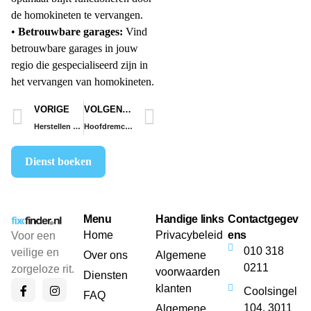
de homokineten te vervangen.
•
Betrouwbare garages:
Vind
betrouwbare garages in jouw
regio die gespecialiseerd zijn in
het vervangen van homokineten.
VORIGE
VOLGENDE
Herstellen van kapotte autosleutels
Hoofdremcilinder vervangen
Dienst boeken
Menu
Handige links
Contactgegev
Home
Privacybeleid
ens
Voor een
010 318
veilige en
Over ons
Algemene
0211
zorgeloze rit.
voorwaarden
Diensten
klanten
Coolsingel
FAQ
104, 3011
Algemene