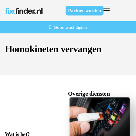
Partner worden
Home
Geen wachttijden
Over ons
Diensten
Homokineten vervangen
FAQ
Contact
Overige diensten
Wat is het?