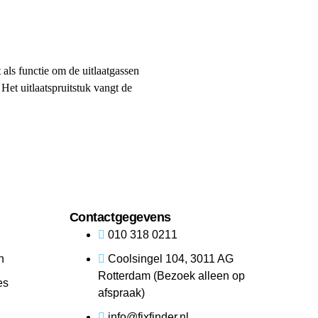
t als functie om de uitlaatgassen
Het uitlaatspruitstuk vangt de
Contactgegevens
010 318 0211
n
Coolsingel 104, 3011 AG
Rotterdam (Bezoek alleen op
es
afspraak)
info@fixfinder.nl