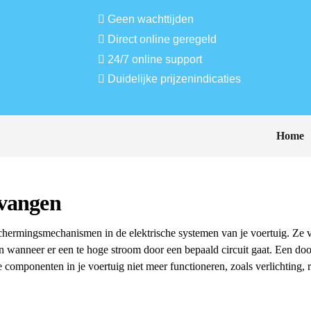
Geen wachttijden
Direct online geregeld
24/7 online support
Duidelijke prijzenindicaties
Home
rvangen
schermingsmechanismen in de elektrische systemen van je voertuig. Ze
n wanneer er een te hoge stroom door een bepaald circuit gaat. Een do
e componenten in je voertuig niet meer functioneren, zoals verlichting, 