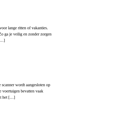
oor lange ritten of vakanties.
Zo ga je veilig en zonder zorgen
[…]
e scanner wordt aangesloten op
e voertuigen bevatten vaak
at het […]